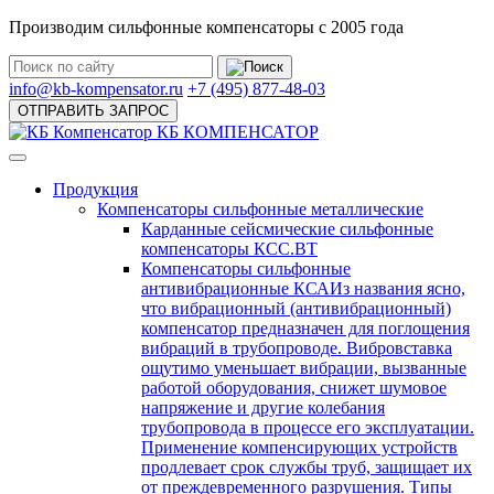
Производим сильфонные компенсаторы с 2005 года
info@kb-kompensator.ru
+7 (495) 877-48-03
ОТПРАВИТЬ ЗАПРОС
КБ КОМПЕНСАТОР
Продукция
Компенсаторы сильфонные металлические
Карданные сейсмические сильфонные
компенсаторы КСС.ВТ
Компенсаторы сильфонные
антивибрационные КСА
Из названия ясно,
что вибрационный (антивибрационный)
компенсатор предназначен для поглощения
вибраций в трубопроводе. Вибровставка
ощутимо уменьшает вибрации, вызванные
работой оборудования, снижет шумовое
напряжение и другие колебания
трубопровода в процессе его эксплуатации.
Применение компенсирующих устройств
продлевает срок службы труб, защищает их
от преждевременного разрушения. Типы