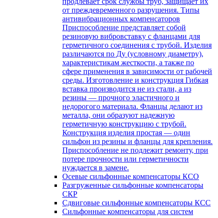
продлевает срок службы труб, защищает их
от преждевременного разрушения. Типы
антивибрационных компенсаторов
Приспособление представляет собой
резиновую вибровставку с фланцами для
герметичного соединения с трубой. Изделия
различаются по Ду (условному диаметру),
характеристикам жесткости, а также по
сфере применения в зависимости от рабочей
среды. Изготовление и конструкция Гибкая
вставка производится не из стали, а из
резины — прочного эластичного и
недорогого материала. Фланцы делают из
металла, они образуют надежную
герметичную конструкцию с трубой.
Конструкция изделия простая — один
сильфон из резины и фланцы для крепления.
Приспособление не подлежит ремонту, при
потере прочности или герметичности
нуждается в замене.
Осевые сильфонные компенсаторы КСО
Разгруженные сильфонные компенсаторы
СКР
Сдвиговые сильфонные компенсаторы КСС
Сильфонные компенсаторы для систем