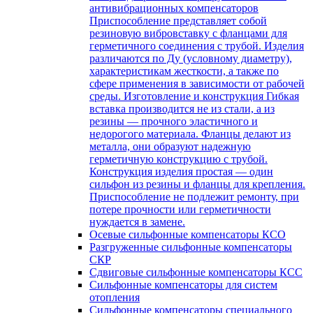
антивибрационных компенсаторов
Приспособление представляет собой
резиновую вибровставку с фланцами для
герметичного соединения с трубой. Изделия
различаются по Ду (условному диаметру),
характеристикам жесткости, а также по
сфере применения в зависимости от рабочей
среды. Изготовление и конструкция Гибкая
вставка производится не из стали, а из
резины — прочного эластичного и
недорогого материала. Фланцы делают из
металла, они образуют надежную
герметичную конструкцию с трубой.
Конструкция изделия простая — один
сильфон из резины и фланцы для крепления.
Приспособление не подлежит ремонту, при
потере прочности или герметичности
нуждается в замене.
Осевые сильфонные компенсаторы КСО
Разгруженные сильфонные компенсаторы
СКР
Сдвиговые сильфонные компенсаторы КСС
Сильфонные компенсаторы для систем
отопления
Сильфонные компенсаторы специального