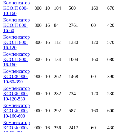
Компенсатор
КСО.П 800-
800
10
104
560
160
670
10-160
Компенсатор
КСО.П 800-
800
16
84
2761
60
420
16-60
Компенсатор
КСО.П 800-
800
16
112
1380
120
570
16-120
Компенсатор
КСО.П 800-
800
16
134
1004
160
680
16-160
Компенсатор
КСО.Ф 900-
900
10
262
1468
60
390
10-60-390
Компенсатор
КСО.Ф 900-
900
10
282
734
120
530
10-120-530
Компенсатор
КСО.Ф 900-
900
10
292
587
160
600
10-160-600
Компенсатор
КСО.Ф 900-
900
16
356
2417
60
430