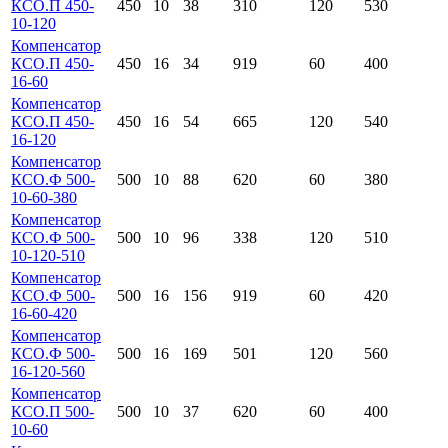
КСО.П 450-
450
10
38
310
120
530
10-120
Компенсатор
КСО.П 450-
450
16
34
919
60
400
16-60
Компенсатор
КСО.П 450-
450
16
54
665
120
540
16-120
Компенсатор
КСО.Ф 500-
500
10
88
620
60
380
10-60-380
Компенсатор
КСО.Ф 500-
500
10
96
338
120
510
10-120-510
Компенсатор
КСО.Ф 500-
500
16
156
919
60
420
16-60-420
Компенсатор
КСО.Ф 500-
500
16
169
501
120
560
16-120-560
Компенсатор
КСО.П 500-
500
10
37
620
60
400
10-60