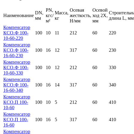
PN,
Осевая
Осевой
DN,
Масса,
Строительн
Наименование
кгс/
жесткость,
ход 2Х,
мм
кг
длина L, мм
м²
Н/мм
мм
Компенсатор
КСО.Ф 100-
100
10
11
212
60
220
10-60-220
Компенсатор
КСО.Ф 100-
100
16
12
317
60
230
16-60-230
Компенсатор
КСО.Ф 100-
100
10
12
212
60
330
10-60-330
Компенсатор
КСО.Ф 100-
100
16
14
317
60
340
16-60-340
Компенсатор
КСО.П 100-
100
10
5
212
60
410
10-60
Компенсатор
КСО.П 100-
100
16
5
317
60
410
16-60
Компенсатор