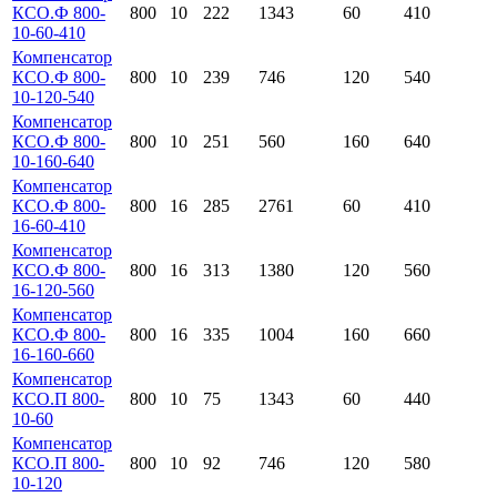
КСО.Ф 800-
800
10
222
1343
60
410
10-60-410
Компенсатор
КСО.Ф 800-
800
10
239
746
120
540
10-120-540
Компенсатор
КСО.Ф 800-
800
10
251
560
160
640
10-160-640
Компенсатор
КСО.Ф 800-
800
16
285
2761
60
410
16-60-410
Компенсатор
КСО.Ф 800-
800
16
313
1380
120
560
16-120-560
Компенсатор
КСО.Ф 800-
800
16
335
1004
160
660
16-160-660
Компенсатор
КСО.П 800-
800
10
75
1343
60
440
10-60
Компенсатор
КСО.П 800-
800
10
92
746
120
580
10-120