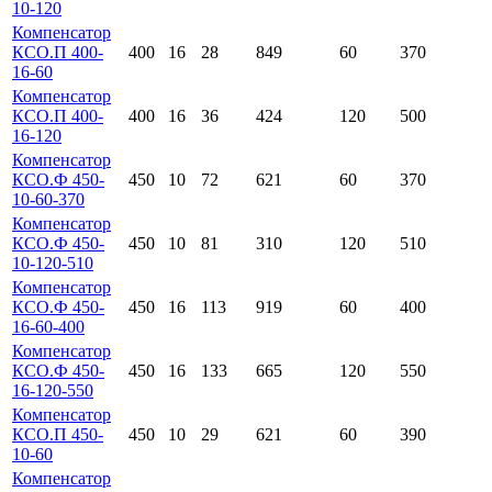
10-120
Компенсатор
КСО.П 400-
400
16
28
849
60
370
16-60
Компенсатор
КСО.П 400-
400
16
36
424
120
500
16-120
Компенсатор
КСО.Ф 450-
450
10
72
621
60
370
10-60-370
Компенсатор
КСО.Ф 450-
450
10
81
310
120
510
10-120-510
Компенсатор
КСО.Ф 450-
450
16
113
919
60
400
16-60-400
Компенсатор
КСО.Ф 450-
450
16
133
665
120
550
16-120-550
Компенсатор
КСО.П 450-
450
10
29
621
60
390
10-60
Компенсатор