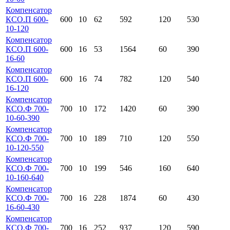
Компенсатор
КСО.П 600-
600
10
62
592
120
530
10-120
Компенсатор
КСО.П 600-
600
16
53
1564
60
390
16-60
Компенсатор
КСО.П 600-
600
16
74
782
120
540
16-120
Компенсатор
КСО.Ф 700-
700
10
172
1420
60
390
10-60-390
Компенсатор
КСО.Ф 700-
700
10
189
710
120
550
10-120-550
Компенсатор
КСО.Ф 700-
700
10
199
546
160
640
10-160-640
Компенсатор
КСО.Ф 700-
700
16
228
1874
60
430
16-60-430
Компенсатор
КСО.Ф 700-
700
16
252
937
120
590