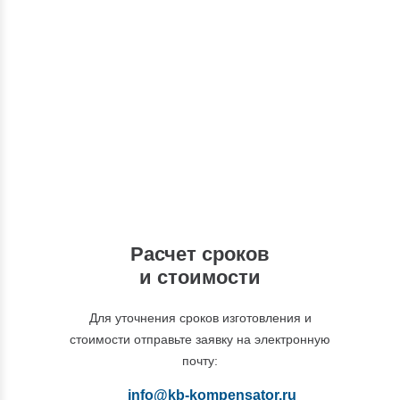
Консультации
Вы можете обратиться к нашим
специалистам по интересующим вас
вопросам
+7 (495) 877-48-03
Расчет сроков
и стоимости
Для уточнения сроков изготовления и
стоимости отправьте заявку на электронную
почту:
info@kb-kompensator.ru