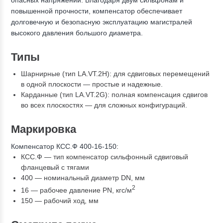
опасных напряжений. Благодаря двум сильфонам и
повышенной прочности, компенсатор обеспечивает
долговечную и безопасную эксплуатацию магистралей
высокого давления большого диаметра.
Типы
Шарнирные (тип LA.VT.2H): для сдвиговых перемещений
в одной плоскости — простые и надежные.
Карданные (тип LA.VT.2G): полная компенсация сдвигов
во всех плоскостях — для сложных конфигураций.
Маркировка
Компенсатор КСС.Ф 400-16-150:
КСС.Ф — тип компенсатор сильфонный сдвиговый
фланцевый с тягами
400 — номинальный диаметр DN, мм
2
16 — рабочее давление PN, кгc/м
150 — рабочий ход, мм