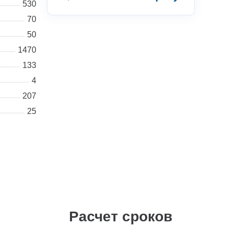
530
70
50
1470
Консультации
133
4
Вы можете обратиться к нашим
207
специалистам по интересующим
25
вас вопросам
+7 (495) 877-48-03
Расчет сроков