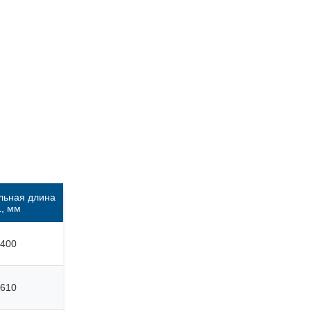
льная длина
L, мм
400
610