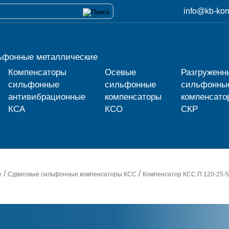
info@kb-kom
ьфонные металлические
Компенсаторы
Осевые
Разгруженн
сильфонные
сильфонные
сильфонны
антивибрационные
компенсаторы
компенсато
КСА
КСО
СКР
/
/
е
Сдвиговые сильфонные компенсаторы КСС
Компенсатор
КСС.П 120-25-