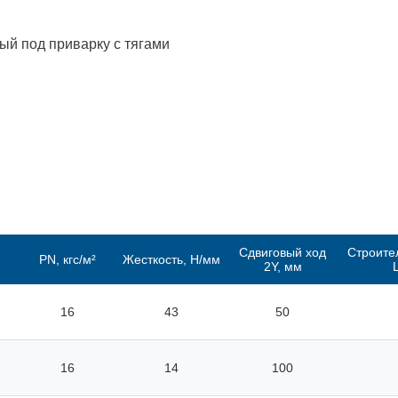
й под приварку с тягами
Сдвиговый ход
Строите
PN, кгс/м²
Жесткость, Н/мм
2Y, мм
16
43
50
16
14
100