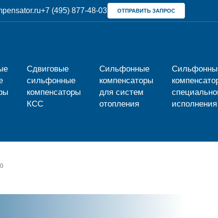
pensator.ru
+7 (495) 877-48-03
ОТПРАВИТЬ ЗАПРОС
ые
Сдвиговые
Сильфонные
Сильфонны
е
сильфонные
компенсаторы
компенсато
ры
компенсаторы
для систем
специально
КСС
отопления
исполнения
50