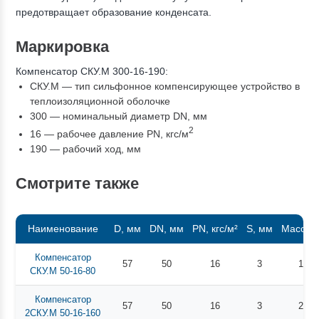
предотвращает образование конденсата.
Маркировка
Компенсатор СКУ.М 300-16-190:
СКУ.М — тип сильфонное компенсирующее устройство в
теплоизоляционной оболочке
300 — номинальный диаметр DN, мм
2
16 — рабочее давление PN, кгc/м
190 — рабочий ход, мм
Смотрите также
Наименование
D, мм
DN, мм
PN, кгс/м²
S, мм
Масса, 
Компенсатор
57
50
16
3
13
СКУ.М 50-16-80
Компенсатор
57
50
16
3
22
2СКУ.М 50-16-160