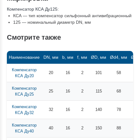
Компенсатор КСА Ду125:
КСА — тип компенсатор сильфонный антивибрационный
125 — номинальный диаметр DN, мм
Смотрите также
Наименование
DN, мм
b, мм
f, мм
ØD, мм
Ød4, мм
Ødi,
Компенсатор
20
16
2
101
58
3
КСА Ду20
Компенсатор
25
16
2
115
68
3
КСА Ду25
Компенсатор
32
16
2
140
78
42
КСА Ду32
Компенсатор
40
16
2
150
88
48
КСА Ду40