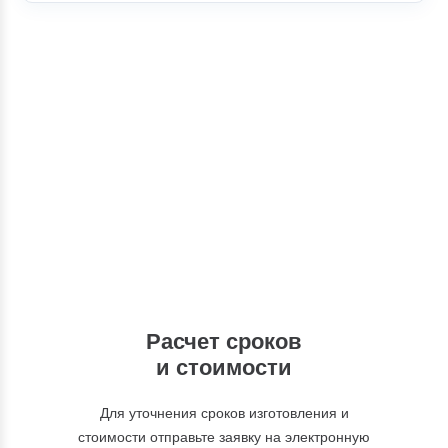
Консультации
Вы можете обратиться к нашим
специалистам по интересующим вас
вопросам
+7 (495) 877-48-03
Расчет сроков
и стоимости
Для уточнения сроков изготовления и
стоимости отправьте заявку на электронную