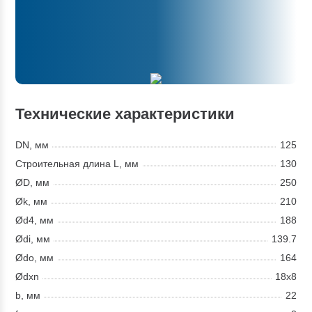
Технические характеристики
DN, мм
125
Строительная длина L, мм
130
ØD, мм
250
Øk, мм
210
Ød4, мм
188
Ødi, мм
139.7
Ødo, мм
164
Ødxn
18x8
b, мм
22