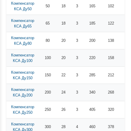
Компенсатор
50
18
3
165
102
60
КСА Ду50
Компенсатор
65
18
3
185
122
76
КСА Ду65
Компенсатор
80
20
3
200
138
88
КСА Ду80
Компенсатор
100
20
3
220
158
114
КСА Ду100
Компенсатор
150
22
3
285
212
168
КСА Ду150
Компенсатор
200
24
3
340
268
219
КСА Ду200
Компенсатор
250
26
3
405
320
27
КСА Ду250
Компенсатор
300
28
4
460
378
323
КСА Ду300