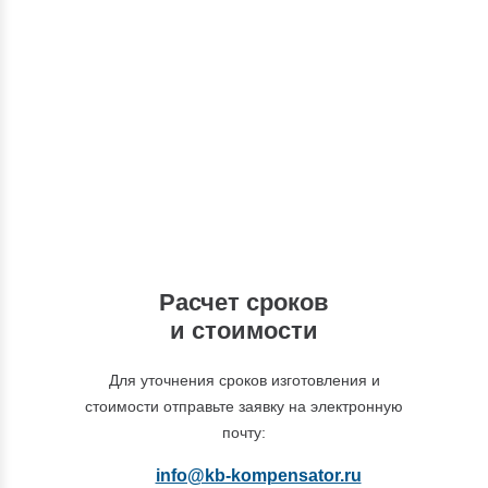
Консультации
Вы можете обратиться к нашим
специалистам по интересующим вас
вопросам
+7 (495) 877-48-03
Расчет сроков
и стоимости
Для уточнения сроков изготовления и
стоимости отправьте заявку на электронную
почту:
info@kb-kompensator.ru