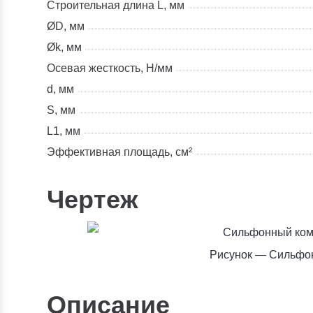
Строительная длина L, мм
ØD, мм
Øk, мм
Осевая жесткость, Н/мм
d, мм
S, мм
L1, мм
Эффективная площадь, см²
Чертеж
Рисунок — Сильфон
Описание