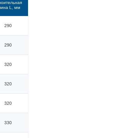
роительная
лина L, мм
290
290
320
320
320
330