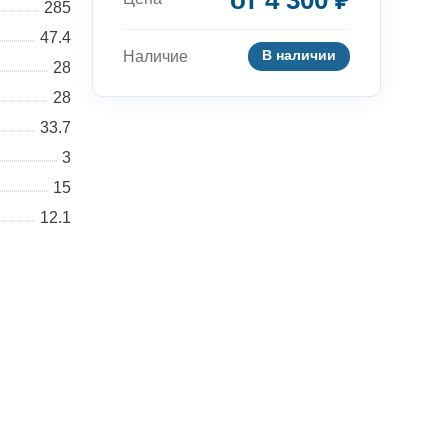
от 4 300 ₽
285
47.4
В наличии
Наличие
28
28
33.7
3
Консультации
15
12.1
Вы можете обратиться к нашим
специалистам по интересующим
вас вопросам
+7 (495) 877-48-03