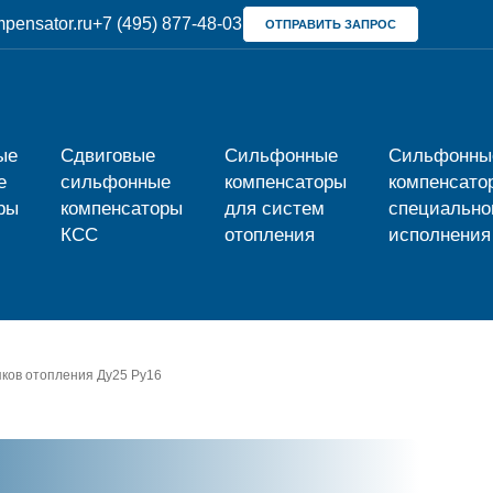
pensator.ru
+7 (495) 877-48-03
ОТПРАВИТЬ ЗАПРОС
ые
Сдвиговые
Сильфонные
Сильфонны
е
сильфонные
компенсаторы
компенсато
ры
компенсаторы
для систем
специально
КСС
отопления
исполнения
яков отопления Ду25 Ру16