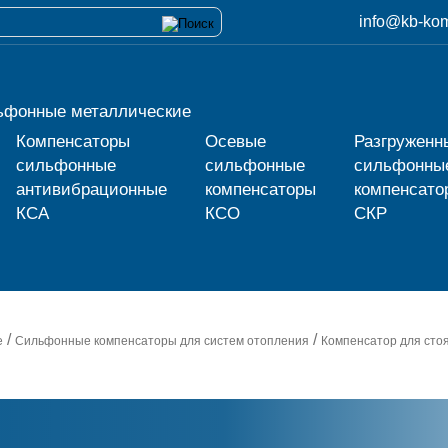
info@kb-kom
ьфонные металлические
Компенсаторы
Осевые
Разгруженн
сильфонные
сильфонные
сильфонны
антивибрационные
компенсаторы
компенсато
КСА
КСО
СКР
/
/
е
Сильфонные компенсаторы для систем отопления
Компенсатор для сто