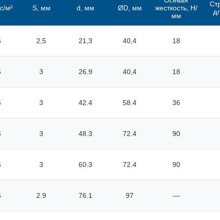
Осевая
Ст
гс/м²
S, мм
d, мм
ØD, мм
жесткость, Н/
д
мм
6
2,5
21,3
40,4
18
6
3
26.9
40,4
18
6
3
42.4
58.4
36
6
3
48.3
72.4
90
6
3
60.3
72.4
90
6
2.9
76.1
97
—