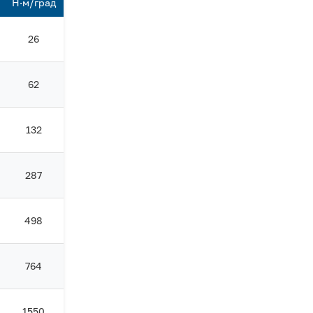
Н·м/град
26
62
132
287
498
764
1550