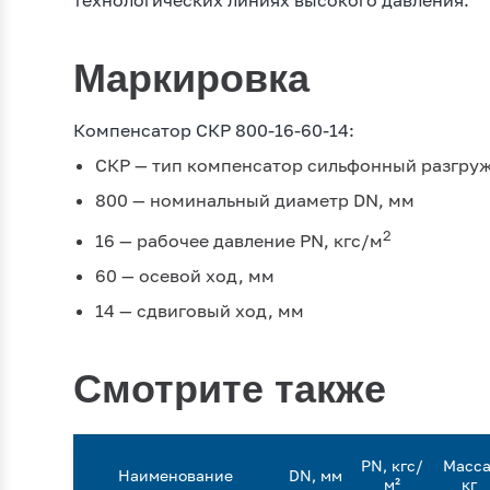
технологических линиях высокого давления.
Маркировка
Компенсатор СКР 800-16-60-14:
СКР — тип компенсатор сильфонный разгру
800 — номинальный диаметр DN, мм
2
16 — рабочее давление PN, кгc/м
60 — осевой ход, мм
14 — сдвиговый ход, мм
Смотрите также
PN, кгс/
Масса
Наименование
DN, мм
м²
кг