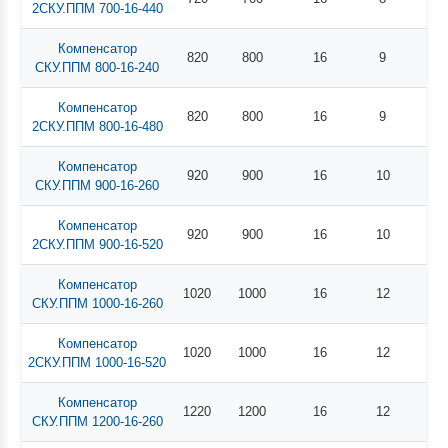
2СКУ.ППМ 700-16-440
Компенсатор
820
800
16
9
77
СКУ.ППМ 800-16-240
Компенсатор
820
800
16
9
10
2СКУ.ППМ 800-16-480
Компенсатор
920
900
16
10
92
СКУ.ППМ 900-16-260
Компенсатор
920
900
16
10
13
2СКУ.ППМ 900-16-520
Компенсатор
1020
1000
16
12
11
СКУ.ППМ 1000-16-260
Компенсатор
1020
1000
16
12
17
2СКУ.ППМ 1000-16-520
Компенсатор
1220
1200
16
12
15
СКУ.ППМ 1200-16-260