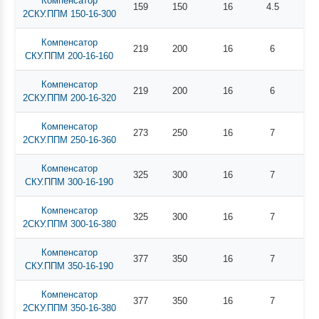
Компенсатор
159
150
16
4.5
10
2СКУ.ППМ 150-16-300
Компенсатор
219
200
16
6
9
СКУ.ППМ 200-16-160
Компенсатор
219
200
16
6
16
2СКУ.ППМ 200-16-320
Компенсатор
273
250
16
7
25
2СКУ.ППМ 250-16-360
Компенсатор
325
300
16
7
21
СКУ.ППМ 300-16-190
Компенсатор
325
300
16
7
31
2СКУ.ППМ 300-16-380
Компенсатор
377
350
16
7
20
СКУ.ППМ 350-16-190
Компенсатор
377
350
16
7
36
2СКУ.ППМ 350-16-380