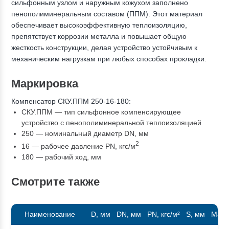
сильфонным узлом и наружным кожухом заполнено
пенополиминеральным составом (ППМ). Этот материал
обеспечивает высокоэффективную теплоизоляцию,
препятствует коррозии металла и повышает общую
жесткость конструкции, делая устройство устойчивым к
механическим нагрузкам при любых способах прокладки.
Маркировка
Компенсатор СКУ.ППМ 250-16-180:
СКУ.ППМ — тип сильфонное компенсирующее
устройство с пенополиминеральной теплоизоляцией
250 — номинальный диаметр DN, мм
2
16 — рабочее давление PN, кгc/м
180 — рабочий ход, мм
Смотрите также
Наименование
D, мм
DN, мм
PN, кгс/м²
S, мм
Масса