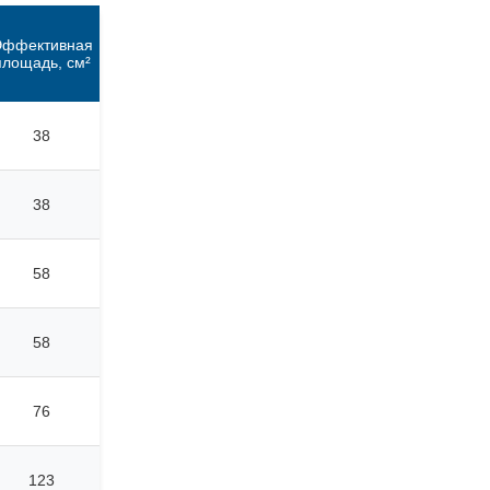
Эффективная
площадь, см²
38
38
58
58
76
123