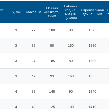
Рабочий
Осевая
кгс/
ход 2X,
Строительная
S, мм
Масса, кг
жесткость,
²
мм (10
длина L, мм
Н/мм
циклов)
6
3
22
180
80
1375
6
3
38
90
160
1980
6
3
27
185
80
1365
6
3
42
93
160
1955
6
4
37
148
90
1340
6
4
42
125
100
1410