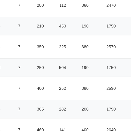
6
7
280
112
360
2470
6
7
210
450
190
1750
6
7
350
225
380
2570
6
7
250
504
190
1750
6
7
400
252
380
2590
6
7
305
282
200
1790
6
7
460
141
400
2640