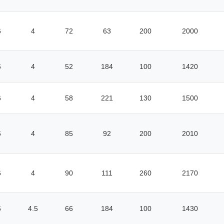
6
4
72
63
200
2000
6
4
52
184
100
1420
6
4
58
221
130
1500
6
4
85
92
200
2010
6
4
90
111
260
2170
6
4.5
66
184
100
1430