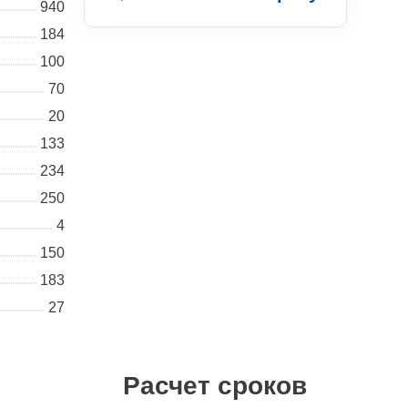
940
184
100
70
Консультации
20
133
Вы можете обратиться к нашим
234
специалистам по интересующим
250
вас вопросам
4
+7 (495) 877-48-03
150
183
27
Расчет сроков