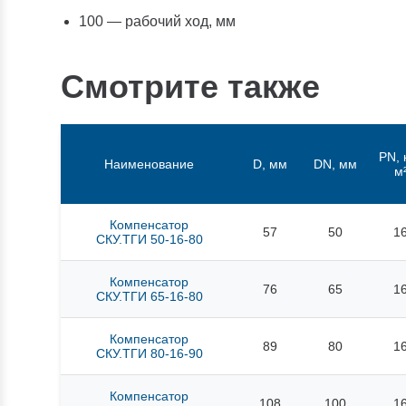
100 — рабочий ход, мм
Смотрите также
PN, 
Наименование
D, мм
DN, мм
м
Компенсатор
57
50
1
СКУ.ТГИ 50-16-80
Компенсатор
76
65
1
СКУ.ТГИ 65-16-80
Компенсатор
89
80
1
СКУ.ТГИ 80-16-90
Компенсатор
108
100
1