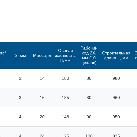
Рабочий
Осевая
кгс/
ход 2X,
Строительная
S, мм
Масса, кг
жесткость,
²
мм (10
длина L, мм
Н/мм
циклов)
6
3
14
180
80
980
6
3
16
185
80
960
6
4
20
148
90
950
6
4
24
125
100
935