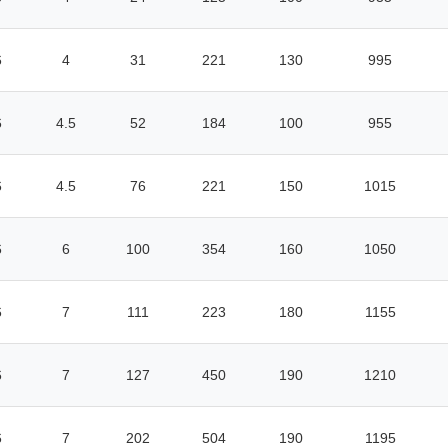
6
4
31
221
130
995
6
4.5
52
184
100
955
6
4.5
76
221
150
1015
6
6
100
354
160
1050
6
7
111
223
180
1155
6
7
127
450
190
1210
6
7
202
504
190
1195