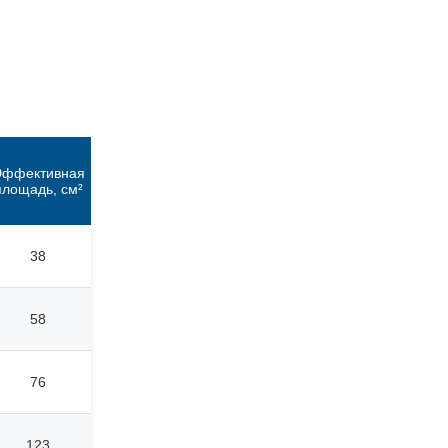
Эффективная
площадь, см²
38
58
76
123