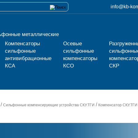
info@kb-kom
ьфонные металлические
Компенсаторы
Осевые
Разгруженн
сильфонные
сильфонные
сильфонны
антивибрационные
компенсаторы
компенсато
КСА
КСО
СКР
/
/
Сильфонные компенсирующие устройства СКУ.ТГИ
Компенсатор
СКУ.ТГИ