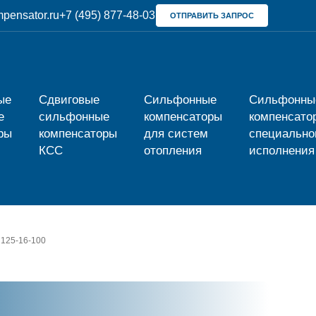
pensator.ru
+7 (495) 877-48-03
ОТПРАВИТЬ ЗАПРОС
ые
Сдвиговые
Сильфонные
Сильфонны
е
сильфонные
компенсаторы
компенсато
ры
компенсаторы
для систем
специально
КСС
отопления
исполнения
 125-16-100