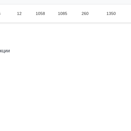
6
12
1058
1085
260
1350
укции