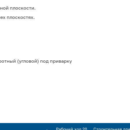
дной плоскости.
ех плоскостях.
отный (угловой) под приварку
Рабочий ход 2β,
Строительная дли