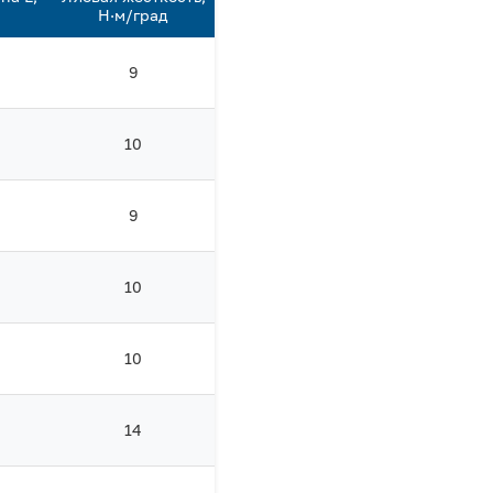
Н·м/град
9
10
9
10
10
14