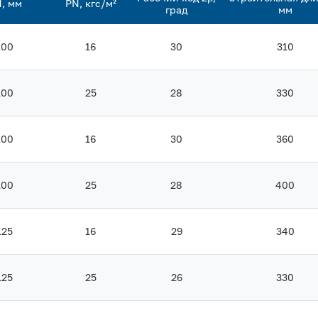
, мм
PN, кгс/м²
град
мм
100
16
30
310
100
25
28
330
100
16
30
360
100
25
28
400
125
16
29
340
125
25
26
330