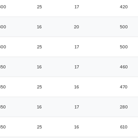
300
25
17
420
300
16
20
500
300
25
17
500
350
16
17
460
350
25
16
470
350
16
17
280
350
25
16
610