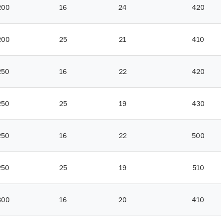
200
16
24
420
200
25
21
410
250
16
22
420
250
25
19
430
250
16
22
500
250
25
19
510
300
16
20
410