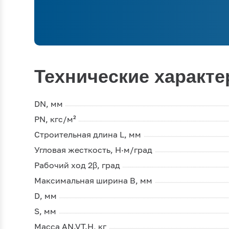
Технические характе
DN, мм
PN, кгс/м²
Строительная длина L, мм
Угловая жесткость, Н·м/град
Рабочий ход 2β, град
Максимальная ширина В, мм
D, мм
S, мм
Масса AN.VT.H, кг