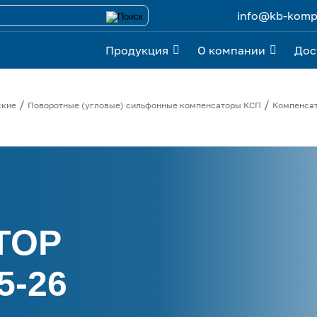
info@kb-kompe
Продукция
О компании
Дос
/
/
ские
Поворотные (угловые) сильфонные компенсаторы КСП
Компенса
ТОР
5-26