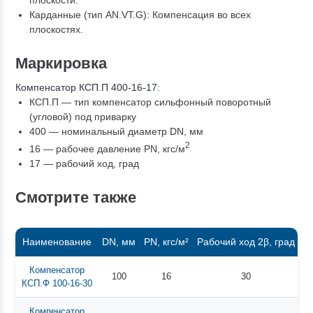
плоскости.
Карданные (тип AN.VT.G): Компенсация во всех
плоскостях.
Маркировка
Компенсатор КСП.П 400-16-17:
КСП.П — тип компенсатор сильфонный поворотный
(угловой) под приварку
400 — номинальный диаметр DN, мм
2
16 — рабочее давление PN, кгc/м
17 — рабочий ход, град
Смотрите также
Наименование
DN, мм
PN, кгс/м²
Рабочий ход 2β, град
С
Компенсатор
100
16
30
КСП.Ф 100-16-30
Компенсатор