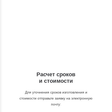
Консультации
Вы можете обратиться к нашим
специалистам по интересующим вас
вопросам
+7 (495) 877-48-03
Расчет сроков
и стоимости
Для уточнения сроков изготовления и
стоимости отправьте заявку на электронную
почту: