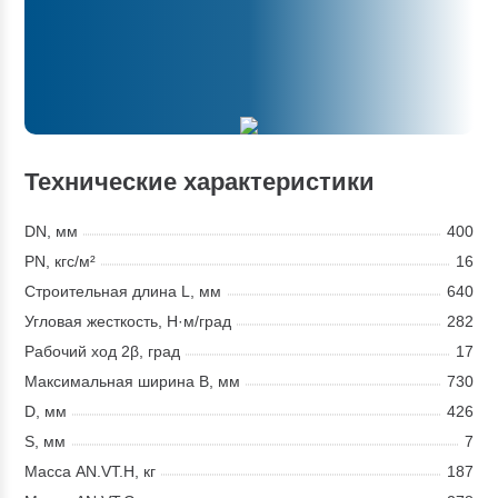
Технические характеристики
DN, мм
400
PN, кгс/м²
16
Строительная длина L, мм
640
Угловая жесткость, Н·м/град
282
Рабочий ход 2β, град
17
Максимальная ширина В, мм
730
D, мм
426
S, мм
7
Масса AN.VT.H, кг
187