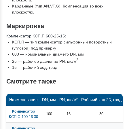
плоскости.
Карданные (тип AN.VT.G): Компенсация во всех
плоскостях.
Маркировка
Компенсатор КСП.П 600-25-15:
КСП.П — тип компенсатор сильфонный поворотный
(угловой) под приварку
600 — номинальный диаметр DN, мм
2
25 — рабочее давление PN, кгc/м
15 — рабочий ход, град
Смотрите также
Наименование
DN, мм
PN, кгс/м²
Рабочий ход 2β, град
С
Компенсатор
100
16
30
КСП.Ф 100-16-30
Компенсатор