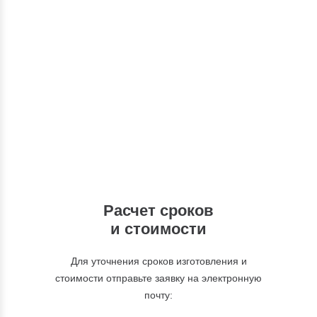
Консультации
Вы можете обратиться к нашим
специалистам по интересующим вас
вопросам
+7 (495) 877-48-03
Расчет сроков
и стоимости
Для уточнения сроков изготовления и
стоимости отправьте заявку на электронную
почту: