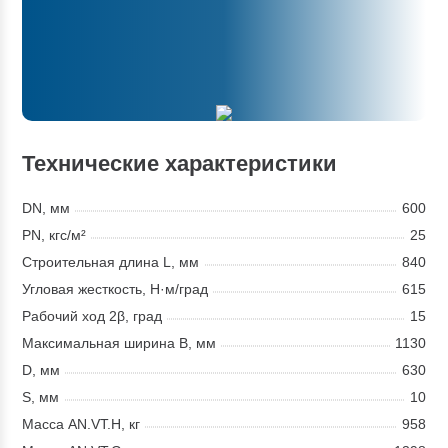
Технические характеристики
DN, мм
600
PN, кгс/м²
25
Строительная длина L, мм
840
Угловая жесткость, Н·м/град
615
Рабочий ход 2β, град
15
Максимальная ширина В, мм
1130
D, мм
630
S, мм
10
Масса AN.VT.H, кг
958