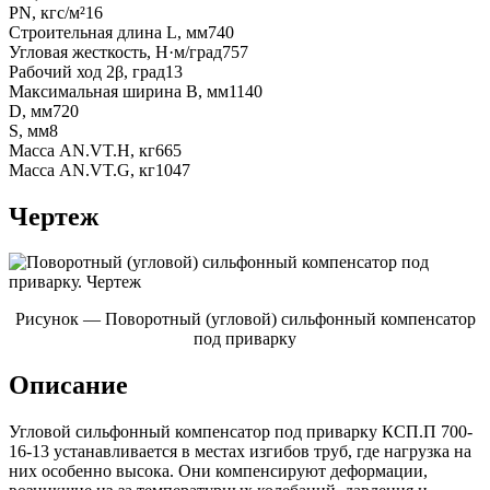
PN, кгс/м²
16
Строительная длина L, мм
740
Угловая жесткость, Н·м/град
757
Рабочий ход 2β, град
13
Максимальная ширина В, мм
1140
D, мм
720
S, мм
8
Масса AN.VT.H, кг
665
Масса AN.VT.G, кг
1047
Чертеж
Рисунок — Поворотный (угловой) сильфонный компенсатор
под приварку
Описание
Угловой сильфонный компенсатор под приварку КСП.П 700-
16-13 устанавливается в местах изгибов труб, где нагрузка на
них особенно высока. Они компенсируют деформации,