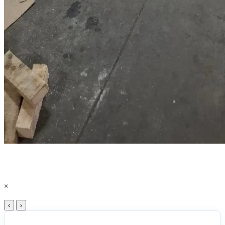
×
‹
›