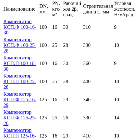
PN,
Рабочий
Угловая
DN,
Строительная
Наименование
кгс/
ход 2β,
жесткость,
мм
длина L, мм
м²
град
Н·м/град
Компенсатор
КСП.Ф 100-16-
100
16
30
310
9
30
Компенсатор
КСП.Ф 100-25-
100
25
28
330
10
28
Компенсатор
КСП.П 100-16-
100
16
30
360
9
30
Компенсатор
КСП.П 100-25-
100
25
28
400
10
28
Компенсатор
КСП.Ф 125-16-
125
16
29
340
10
29
Компенсатор
КСП.Ф 125-25-
125
25
26
330
14
26
Компенсатор
КСП.П 125-16-
125
16
29
410
10