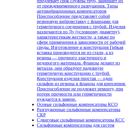
продлевает срок службы труб, защищает их
от преждевременного разрушения. Типы
антивибрационных компенсаторов
Приспособление представляет собой
резиновую вибровставку с фланцами для
герметичного соединения с трубой. Изделия
различаются по Ду (условному диаметру),
характеристикам жесткости, а также по
сфере применения в зависимости от рабочей
среды. Изготовление и конструкция Гибкая
вставка производится не из стали, а из
резины — прочного эластичного и
недорогого материала. Фланцы делают из
металла, они образуют надежную
герметичную конструкцию с трубой.
Конструкция изделия простая — один
сильфон из резины и фланцы для крепления.
Приспособление не подлежит ремонту, при
потере прочности или герметичности
нуждается в замене.
Осевые сильфонные компенсаторы КСО
Разгруженные сильфонные компенсаторы
СКР
Сдвиговые сильфонные компенсаторы КСС
Сильфонные компенсаторы для систем