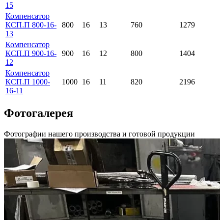
15
Компенсатор
КСП.П 800-16-
800
16
13
760
1279
13
Компенсатор
КСП.П 900-16-
900
16
12
800
1404
12
Компенсатор
КСП.П 1000-
1000
16
11
820
2196
16-11
Фотогалерея
Фотографии нашего производства и готовой продукции