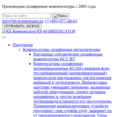
Производим сильфонные компенсаторы с 2005 года
info@kb-kompensator.ru
+7 (495) 877-48-03
ОТПРАВИТЬ ЗАПРОС
КБ КОМПЕНСАТОР
Продукция
Компенсаторы сильфонные металлические
Карданные сейсмические сильфонные
компенсаторы КСС.ВТ
Компенсаторы сильфонные
антивибрационные КСА
Из названия ясно,
что вибрационный (антивибрационный)
компенсатор предназначен для поглощения
вибраций в трубопроводе. Вибровставка
ощутимо уменьшает вибрации, вызванные
работой оборудования, снижет шумовое
напряжение и другие колебания
трубопровода в процессе его эксплуатации.
Применение компенсирующих устройств
продлевает срок службы труб, защищает их
от преждевременного разрушения. Типы