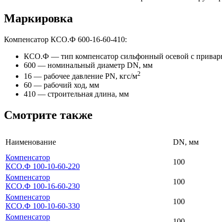
Маркировка
Компенсатор КСО.Ф 600-16-60-410:
КСО.Ф — тип компенсатор сильфонный осевой с прива
600 — номинальный диаметр DN, мм
2
16 — рабочее давление PN, кгc/м
60 — рабочий ход, мм
410 — строительная длина, мм
Смотрите также
Наименование
DN, мм
Компенсатор
100
КСО.Ф 100-10-60-220
Компенсатор
100
КСО.Ф 100-16-60-230
Компенсатор
100
КСО.Ф 100-10-60-330
Компенсатор
100