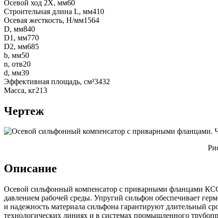
Осевой ход 2Х, мм
60
Строительная длина L, мм
410
Осевая жесткость, Н/мм
1564
D, мм
840
D1, мм
770
D2, мм
685
b, мм
50
n, отв
20
d, мм
39
Эффективная площадь, см²
3432
Масса, кг
213
Чертеж
Ри
Описание
Осевой сильфонный компенсатор с приварными фланцами КСО.
давлением рабочей среды. Упругий сильфон обеспечивает герм
и надежность материала сильфона гарантируют длительный сро
технологических линиях и в системах промышленного трубопр