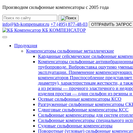
Производим сильфонные компенсаторы с 2005 года
info@kb-kompensator.ru
+7 (495) 877-48-03
ОТПРАВИТЬ ЗАПРОС
КБ КОМПЕНСАТОР
Продукция
Компенсаторы сильфонные металлические
Карданные сейсмические сильфонные компе
Компенсаторы сильфонные антивибрационн
трубопроводе. Вибровставка ощутимо уменьша
эксплуатации. Применение компенсирующих у
компенсаторов Приспособление представляет 
диаметру), характеристикам жесткости, а так
а из резины — прочного эластичного и недор
изделия простая — один сильфон из резины и
Осевые сильфонные компенсаторы КСО
Разгруженные сильфонные компенсаторы СК
Сдвиговые сильфонные компенсаторы КСС
Сильфонные компенсаторы для систем отопл
Сильфонные компенсаторы специального исп
Судовые сильфонные компенсаторы
Поворотные (угловые) сильфонные компенс