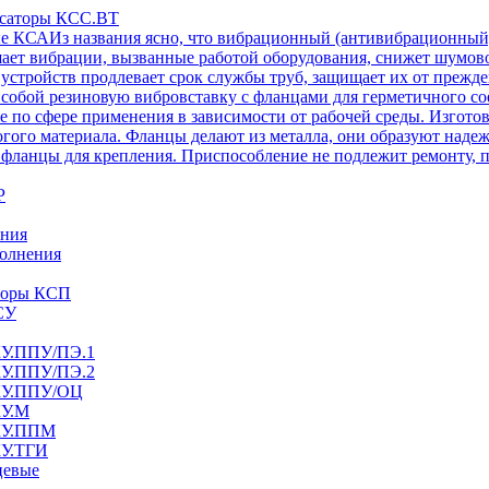
нсаторы КСС.ВТ
ые КСА
Из названия ясно, что вибрационный (антивибрационный
ет вибрации, вызванные работой оборудования, снижет шумовое
стройств продлевает срок службы труб, защищает их от преж
собой резиновую вибровставку с фланцами для герметичного со
же по сфере применения в зависимости от рабочей среды. Изготов
огого материала. Фланцы делают из металла, они образуют над
 фланцы для крепления. Приспособление не подлежит ремонту, п
Р
ения
олнения
аторы КСП
СУ
КУ.ППУ/ПЭ.1
КУ.ППУ/ПЭ.2
СКУ.ППУ/ОЦ
КУ.М
СКУ.ППМ
КУ.ТГИ
цевые