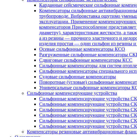
Карданные сейсмические сильфонные компе
Компенсаторы сильфонные антивибрационн
трубопроводе. Вибровставка ощутимо уменьша
эксплуатации. Применение компенсирующих у
компенсаторов Приспособление представляет 
диаметру), характеристикам жесткости, а так
а из резины — прочного эластичного и недор
изделия простая — один сильфон из резины и
Осевые сильфонные компенсаторы КСО
Разгруженные сильфонные компенсаторы СК
Сдвиговые сильфонные компенсаторы КСС
Сильфонные компенсаторы для систем отопл
Сильфонные компенсаторы специального исп
Судовые сильфонные компенсаторы
Поворотные (угловые) сильфонные компенс
Универсальные сильфонные компенсаторы К
Сильфонные компенсирующие устройства
Cильфонные компенсирующие устройства С
Cильфонные компенсирующие устройства С
Сильфонные компенсирующие устройства 
Сильфонные компенсирующие устройства С
Сильфонные компенсирующие устройства 
Сильфонные компенсирующие устройства С
Компенсаторы резиновые антивибрационные флан