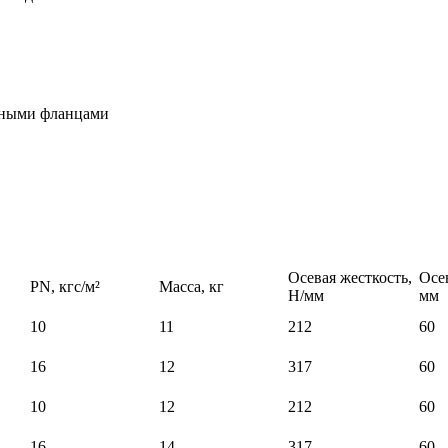
рными фланцами
Осевая жесткость,
Осе
PN, кгс/м²
Масса, кг
Н/мм
мм
10
11
212
60
16
12
317
60
10
12
212
60
16
14
317
60