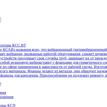
нсаторы КСС.ВТ
ые КСА
Из названия ясно, что вибрационный (антивибрационный
ет вибрации, вызванные работой оборудования, снижет шумовое
стройств продлевает срок службы труб, защищает их от преж
собой резиновую вибровставку с фланцами для герметичного со
же по сфере применения в зависимости от рабочей среды. Изготов
огого материала. Фланцы делают из металла, они образуют над
 фланцы для крепления. Приспособление не подлежит ремонту, п
Р
ения
олнения
аторы КСП