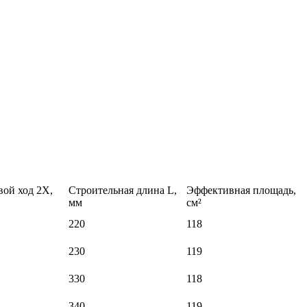
вой ход 2Х,
Строительная длина L,
Эффективная площадь,
мм
см²
220
118
230
119
330
118
340
119