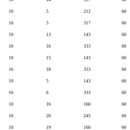
10
5
212
60
16
5
317
60
10
13
143
60
16
16
333
60
10
15
143
60
16
18
333
60
10
5
143
60
16
6
333
60
10
16
160
60
16
20
245
60
10
19
160
60