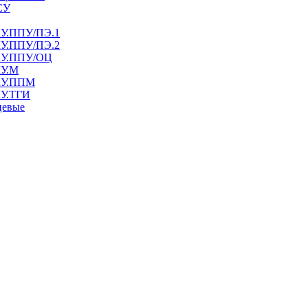
СУ
КУ.ППУ/ПЭ.1
КУ.ППУ/ПЭ.2
СКУ.ППУ/ОЦ
КУ.М
СКУ.ППМ
КУ.ТГИ
цевые