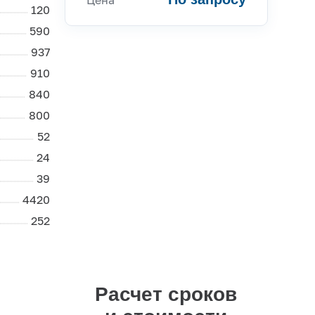
120
590
937
910
Консультации
840
800
Вы можете обратиться к нашим
52
специалистам по
24
интересующим вас вопросам
39
4420
+7 (495) 877-48-03
252
Расчет сроков