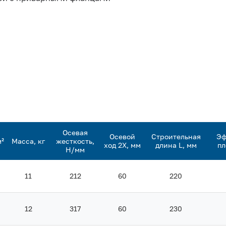
Осевая
Осевой
Строительная
Эф
м²
Масса, кг
жесткость,
ход 2Х, мм
длина L, мм
пл
Н/мм
11
212
60
220
12
317
60
230