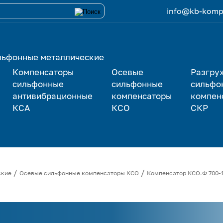
info@kb-kompe
льфонные металлические
Компенсаторы
Осевые
Разгру
сильфонные
сильфонные
сильфо
антивибрационные
компенсаторы
компен
КСА
КСО
СКР
/
/
ские
Осевые сильфонные компенсаторы КСО
Компенсатор
КСО.Ф 700-