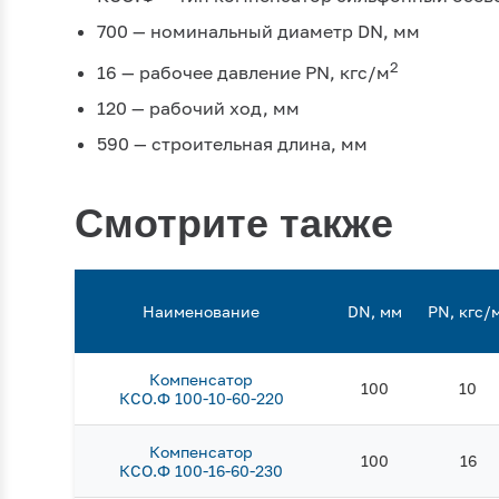
700 — номинальный диаметр DN, мм
2
16 — рабочее давление PN, кгc/м
120 — рабочий ход, мм
590 — строительная длина, мм
Смотрите также
Наименование
DN, мм
PN, кгс/
Компенсатор
100
10
КСО.Ф 100-10-60-220
Компенсатор
100
16
КСО.Ф 100-16-60-230