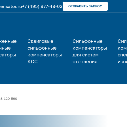
nsator.ru
+7 (495) 877-48-03
ОТПРАВИТЬ ЗАПРОС
женные
Сдвиговые
Сильфонные
Сил
нные
сильфонные
компенсаторы
ком
саторы
компенсаторы
для систем
спе
КСС
отопления
исп
16-120-590