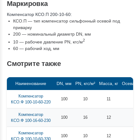
Маркировка
Компенсатор КСО.П 200-10-60:
КСО.П — тип компенсатор сильфонный осевой под
приварку
200 — номинальный диаметр DN, мм
2
10 — рабочее давление PN, кгc/м
60 — рабочий ход, мм
Смотрите также
Наименование
DN, мм
PN, кгс/м²
Масса, кг
Осевая 
Компенсатор
100
10
11
КСО.Ф 100-10-60-220
Компенсатор
100
16
12
КСО.Ф 100-16-60-230
Компенсатор
100
10
12
КСО.Ф 100-10-60-330