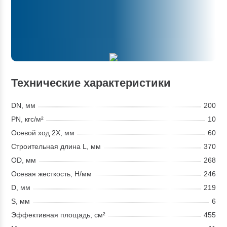
Технические характеристики
DN, мм
200
PN, кгс/м²
10
Осевой ход 2Х, мм
60
Строительная длина L, мм
370
OD, мм
268
Осевая жесткость, Н/мм
246
D, мм
219
S, мм
6
Эффективная площадь, см²
455