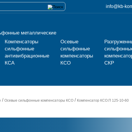
info@kb-kom
ьфонные металлические
Компенсаторы
Осевые
Разгруженн
сильфонные
сильфонные
сильфонны
антивибрационные
компенсаторы
компенсато
КСА
КСО
СКР
/
/
е
Осевые сильфонные компенсаторы КСО
Компенсатор
КСО.П 125-10-60