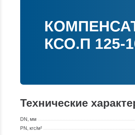
КОМПЕНСА
КСО.П 125-1
Технические характе
DN, мм
PN, кгс/м²