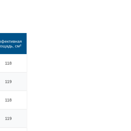
фективная
ощадь, см²
118
119
118
119