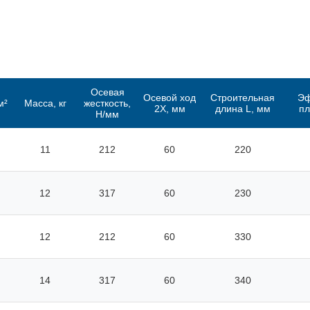
Осевая
Осевой ход
Строительная
Эф
м²
Масса, кг
жесткость,
2Х, мм
длина L, мм
пл
Н/мм
11
212
60
220
12
317
60
230
12
212
60
330
14
317
60
340