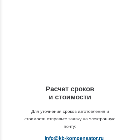
Консультации
Вы можете обратиться к нашим
специалистам по интересующим вас
вопросам
+7 (495) 877-48-03
Расчет сроков
и стоимости
Для уточнения сроков изготовления и
стоимости отправьте заявку на электронную
почту:
info@kb-kompensator.ru