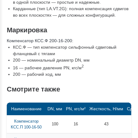
в одной плоскости — простые и надежные.
Карданные (тип LA.VT.2G): полная компенсация сдвигов
во всех плоскостях — для сложных конфигураций.
Маркировка
Компенсатор КСС.Ф 200-16-200:
КСС.Ф — тип компенсатор сильфонный сдвиговый
фланцевый с тягами
200 — номинальный диаметр DN, мм
2
16 — рабочее давление PN, кгc/м
200 — рабочий ход, мм
Смотрите также
Наименование
DN, мм
PN, кгс/м²
Жесткость, Н/мм
Сдви
Компенсатор
100
16
43
КСС.П 100-16-50