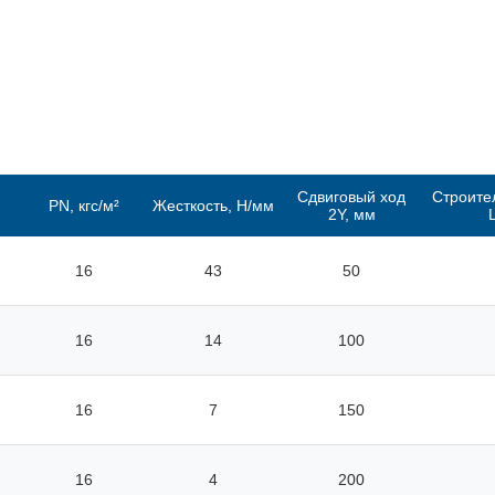
Сдвиговый ход
Строите
PN, кгс/м²
Жесткость, Н/мм
2Y, мм
16
43
50
16
14
100
16
7
150
16
4
200