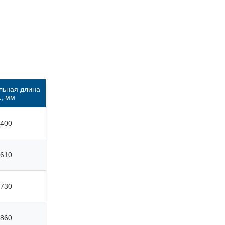
льная длина
L, мм
400
610
730
860