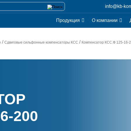
info@kb-kom
Продукция
О компании
/
/
е
Сдвиговые сильфонные компенсаторы КСС
Компенсатор
КСС.Ф 125-16-
ТОР
6-200