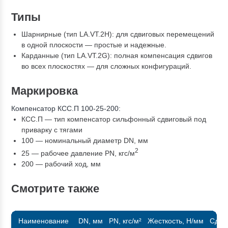
Типы
Шарнирные (тип LA.VT.2H): для сдвиговых перемещений
в одной плоскости — простые и надежные.
Карданные (тип LA.VT.2G): полная компенсация сдвигов
во всех плоскостях — для сложных конфигураций.
Маркировка
Компенсатор КСС.П 100-25-200:
КСС.П — тип компенсатор сильфонный сдвиговый под
приварку с тягами
100 — номинальный диаметр DN, мм
2
25 — рабочее давление PN, кгc/м
200 — рабочий ход, мм
Смотрите также
Наименование
DN, мм
PN, кгс/м²
Жесткость, Н/мм
Сдви