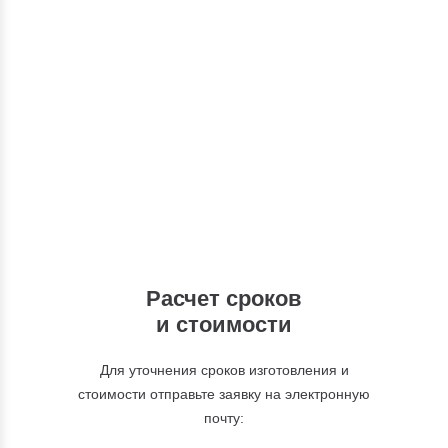
Консультации
Вы можете обратиться к нашим
специалистам по интересующим вас
вопросам
+7 (495) 877-48-03
Расчет сроков
и стоимости
Для уточнения сроков изготовления и
стоимости отправьте заявку на электронную
почту: